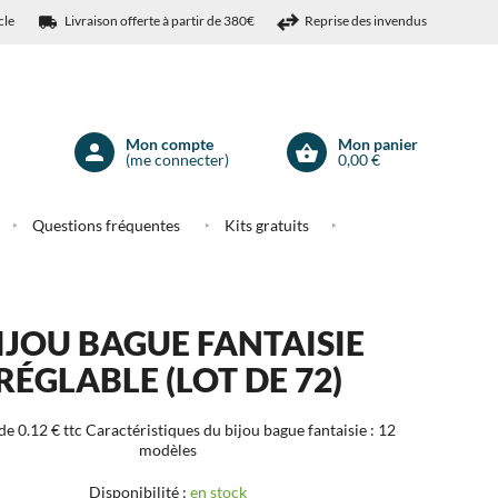
cle
Livraison offerte à partir de 380€
Reprise des invendus
Mon compte
Mon panier
(me connecter)
0,00 €
Mon
compte
Questions fréquentes
Kits gratuits
IJOU BAGUE FANTAISIE
RÉGLABLE (LOT DE 72)
de 0.12 € ttc
Caractéristiques du bijou bague fantaisie :
12
modèles
Disponibilité :
en stock