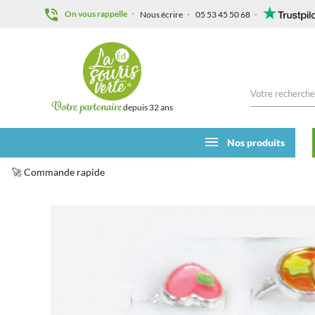
On vous rappelle
Nous écrire
05 53 45 50 68
Votre partenaire
depuis 32 ans
Nos produits
🚀 Commande rapide
Accueil
Kermesse
Articles au détail
Bijou bague fant