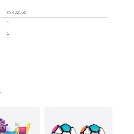
PSK32350
1
1
e