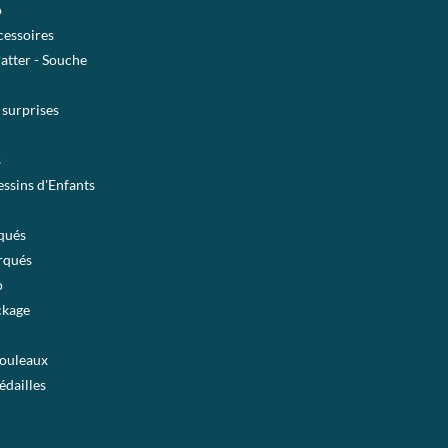
o
essoires
ratter - Souche
 surprises
s
ssins d'Enfants
qués
rqués
o
ckage
rouleaux
édailles