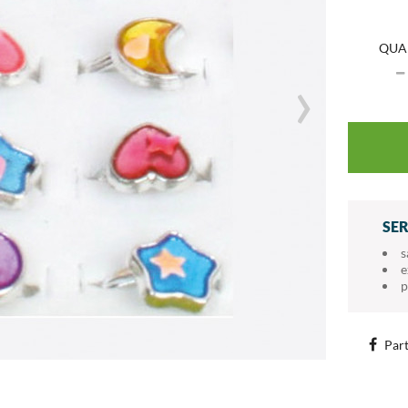
QUA
›
SE
s
e
p
Part