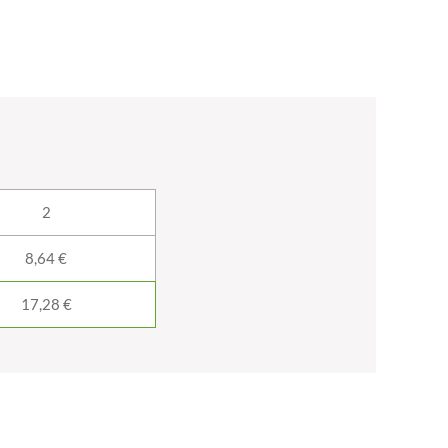
2
8,64 €
17,28 €