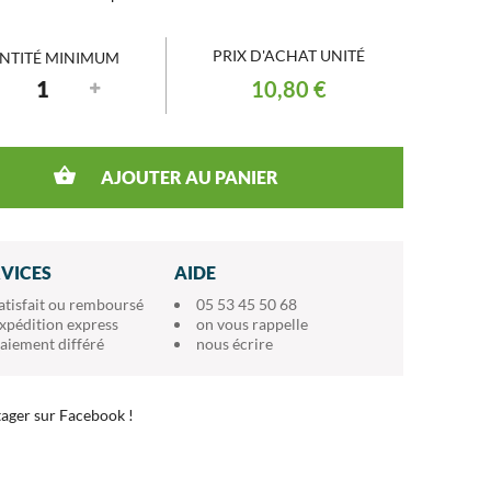
PRIX D'ACHAT UNITÉ
NTITÉ MINIMUM
10,80 €
AJOUTER AU PANIER
RVICES
AIDE
atisfait ou remboursé
05 53 45 50 68
xpédition express
on vous rappelle
aiement différé
nous écrire
ager sur Facebook !