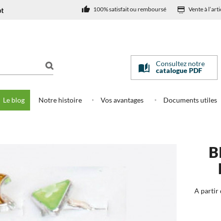
100% satisfait ou remboursé
Vente à l’arti
Consultez notre
catalogue PDF
Le blog
Notre histoire
Vos avantages
Documents utiles
aisie réglable (lot de 72)
B
A partir 