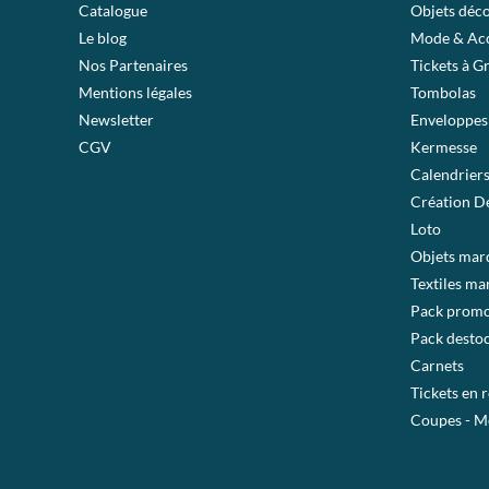
Catalogue
Objets déc
Le blog
Mode & Acc
Nos Partenaires
Tickets à G
Mentions légales
Tombolas
Newsletter
Enveloppes
CGV
Kermesse
Calendrier
Création De
Loto
Objets mar
Textiles ma
Pack prom
Pack desto
Carnets
Tickets en 
Coupes - M