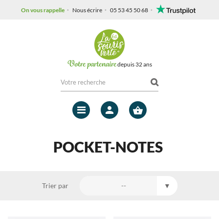
On vous rappelle
Nous écrire
05 53 45 50 68
Votre partenaire
depuis 32 ans
Mon
compte
POCKET-NOTES
Trier par
--