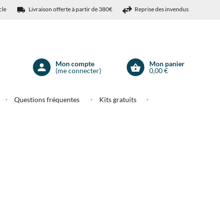
cle
Livraison offerte à partir de 380€
Reprise des invendus
Mon compte
Mon panier
(me connecter)
0,00 €
Mon
compte
Questions fréquentes
Kits gratuits