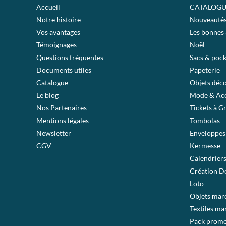
Accueil
CATALOGU
Notre histoire
Nouveauté
Vos avantages
Les bonnes 
Témoignages
Noël
Questions fréquentes
Sacs & pock
Documents utiles
Papeterie
Catalogue
Objets déc
Le blog
Mode & Acc
Nos Partenaires
Tickets à G
Mentions légales
Tombolas
Newsletter
Enveloppes
CGV
Kermesse
Calendrier
Création De
Loto
Objets mar
Textiles ma
Pack prom