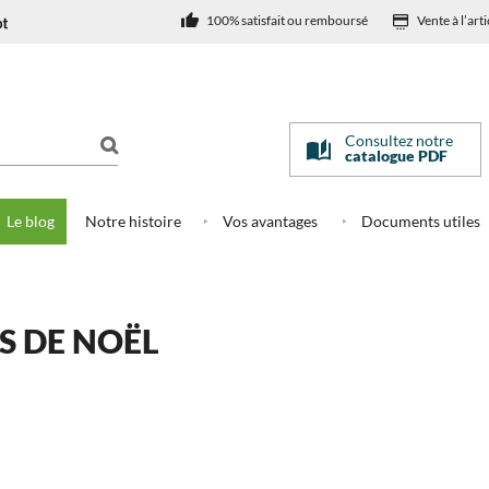
100% satisfait ou remboursé
Vente à l’arti
Consultez notre
catalogue PDF
Le blog
Notre histoire
Vos avantages
Documents utiles
S DE NOËL