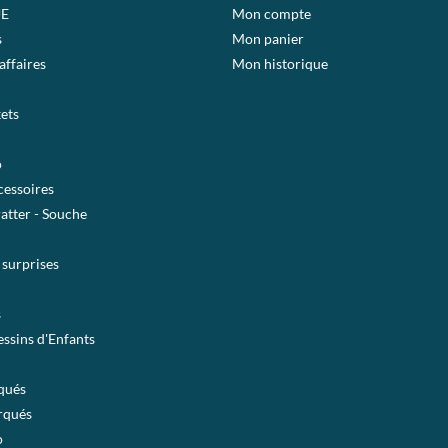
E
Mon compte
s
Mon panier
affaires
Mon historique
ets
o
essoires
ratter - Souche
 surprises
s
ssins d'Enfants
qués
rqués
o