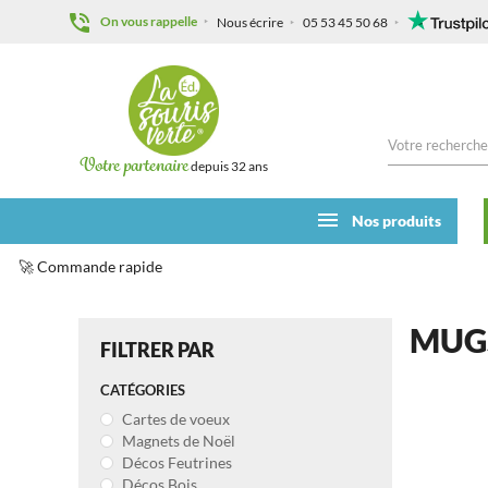
On vous rappelle
Nous écrire
05 53 45 50 68
Votre partenaire
depuis 32 ans
Nos produits
🚀 Commande rapide
Accueil
Noël
Mugs
MUG
FILTRER PAR
CATÉGORIES
Cartes de voeux
Magnets de Noël
Décos Feutrines
Décos Bois