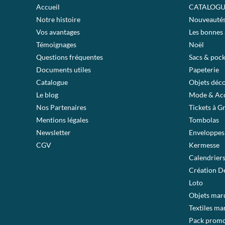
Accueil
CATALOGU
Notre histoire
Nouveauté
Vos avantages
Les bonnes 
Témoignages
Noël
Questions fréquentes
Sacs & pock
Documents utiles
Papeterie
Catalogue
Objets déc
Le blog
Mode & Acc
Nos Partenaires
Tickets à G
Mentions légales
Tombolas
Newsletter
Enveloppes
CGV
Kermesse
Calendrier
Création De
Loto
Objets mar
Textiles ma
Pack prom