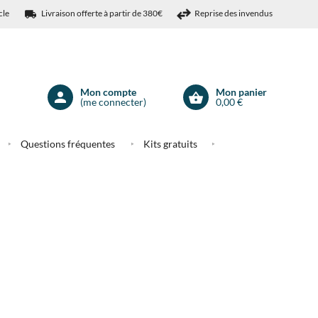
cle
Livraison offerte à partir de 380€
Reprise des invendus
Mon compte
Mon panier
(me connecter)
0,00 €
Mon
compte
Questions fréquentes
Kits gratuits