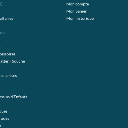
E
Mon compte
s
Mon panier
affaires
Mon historique
ets
o
essoires
ratter - Souche
 surprises
s
ssins d'Enfants
qués
rqués
o