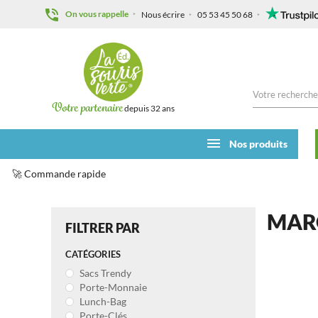
On vous rappelle
Nous écrire
05 53 45 50 68
Votre partenaire
depuis 32 ans
Nos produits
🚀 Commande rapide
Accueil
Nouveautés
Marque-Pages magnétique
MAR
FILTRER PAR
CATÉGORIES
Sacs Trendy
Porte-Monnaie
Lunch-Bag
Porte-Clés