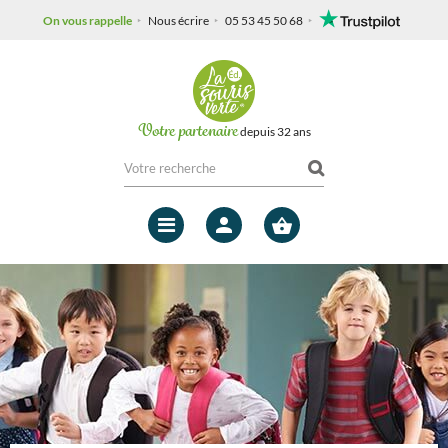
On vous rappelle
Nous écrire
05 53 45 50 68
Votre partenaire
depuis 32 ans
Mon
compte