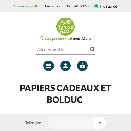
On vous rappelle
Nous écrire
05 53 45 50 68
Votre partenaire
depuis 32 ans
Mon
compte
PAPIERS CADEAUX ET
BOLDUC
Trier par
--