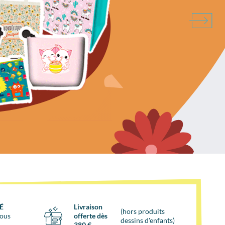
É
Livraison
(hors produits
vous
offerte dès
dessins d'enfants)
380 €