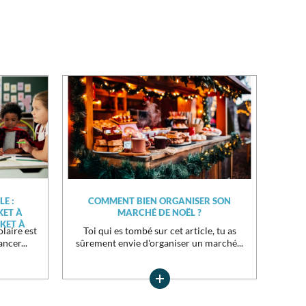
E :
COMMENT BIEN ORGANISER SON
KET À
MARCHÉ DE NOËL ?
KET À
laire est
Toi qui es tombé sur cet article, tu as
ncer...
sûrement envie d'organiser un marché...