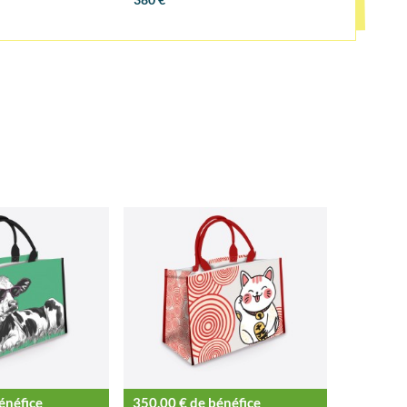
énéfice
350,00 € de bénéfice