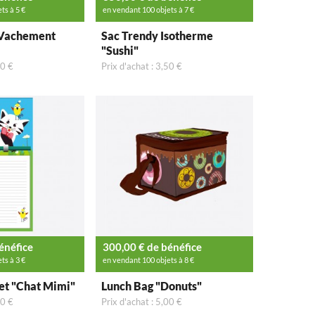
ts à 5 €
en vendant 100 objets à 7 €
"Vachement
Sac Trendy Isotherme
"Sushi"
50 €
Prix d'achat : 3,50 €
énéfice
300,00 € de bénéfice
ts à 3 €
en vendant 100 objets à 8 €
t "Chat Mimi"
Lunch Bag "Donuts"
50 €
Prix d'achat : 5,00 €