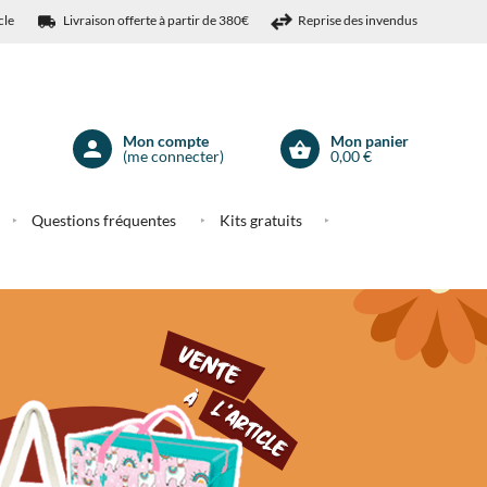
cle
Livraison offerte à partir de 380€
Reprise des invendus
Mon compte
Mon panier
(me connecter)
0,00 €
Mon
compte
Questions fréquentes
Kits gratuits