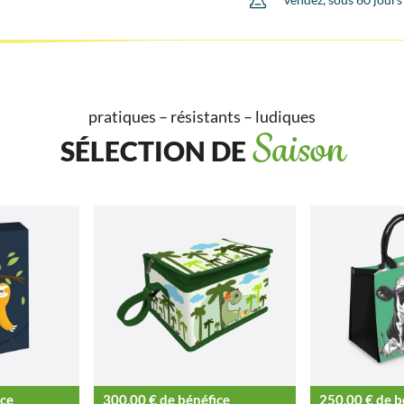
pratiques – résistants – ludiques
SÉLECTION DE
Saison
ice
300,00 € de bénéfice
250,00 € de b