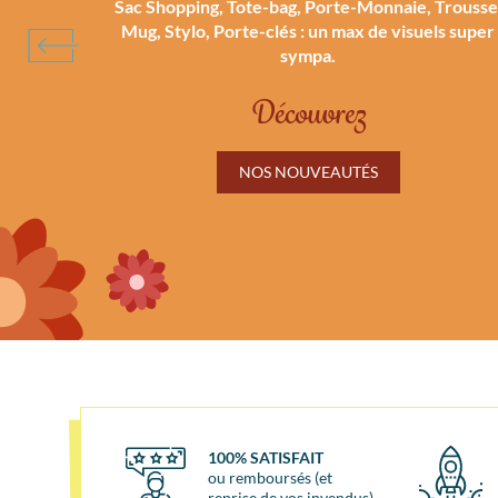
Sac Shopping, Tote-bag, Porte-Monnaie, Trousse
Mug, Stylo, Porte-clés : un max de visuels super
sympa.
Découvrez
NOS NOUVEAUTÉS
100% SATISFAIT
ou remboursés (et
reprise de vos invendus)