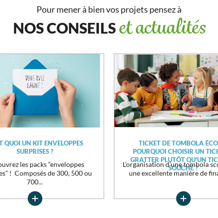
Pour mener à bien vos projets pensez à
NOS CONSEILS
et actualités
ST QUOI UN KIT ENVELOPPES
TICKET DE TOMBOLA ÉCOL
SURPRISES ?
POURQUOI CHOISIR UN TIC
GRATTER PLUTÔT QU’UN TIC
uvrez les packs “enveloppes
L’organisation d’une tombola sco
SOUCHE ?
es” ! Composés de 300, 500 ou
une excellente manière de fina
700...