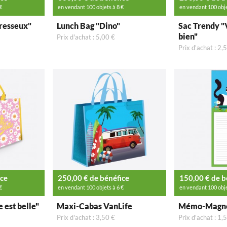
€
en vendant 100 objets à 8 €
en vendant 100 obje
resseux"
Lunch Bag "Dino"
Sac Trendy 
bien"
Prix d'achat : 5,00 €
Prix d'achat : 2,
ice
250,00 € de bénéfice
150,00 € de b
€
en vendant 100 objets à 6 €
en vendant 100 obje
 est belle"
Maxi-Cabas VanLife
Mémo-Magne
Prix d'achat : 3,50 €
Prix d'achat : 1,