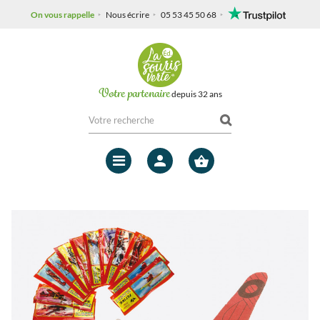
On vous rappelle
Nous écrire
05 53 45 50 68
Votre partenaire
depuis 32 ans
Mon
compte