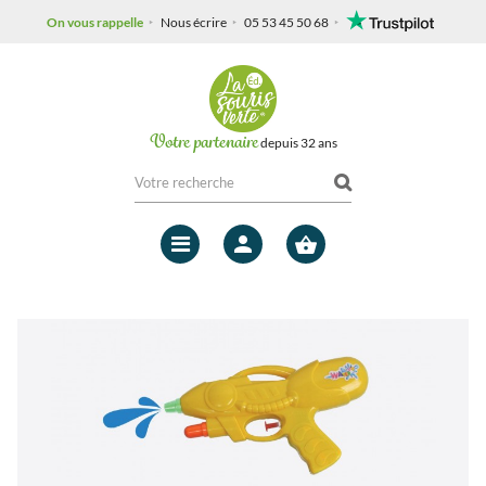
On vous rappelle
Nous écrire
05 53 45 50 68
Votre partenaire
depuis 32 ans
Mon
compte