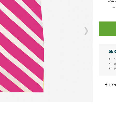
QUA
›
SE
s
e
p
Part