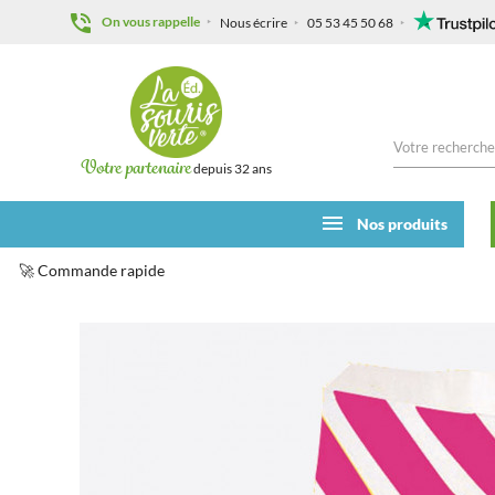
On vous rappelle
Nous écrire
05 53 45 50 68
Votre partenaire
depuis 32 ans
Nos produits
🚀 Commande rapide
Accueil
Kermesse
Articles au détail
Sacs rose (lot d