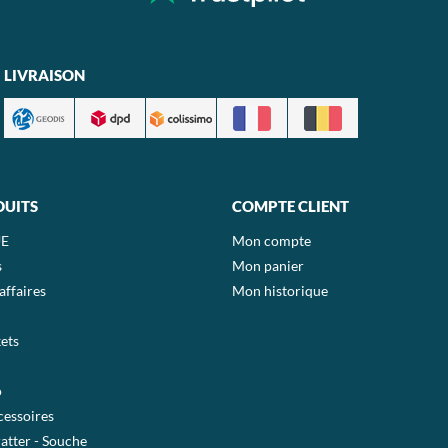
LIVRAISON
DUITS
COMPTE CLIENT
E
Mon compte
s
Mon panier
affaires
Mon historique
ets
o
essoires
ratter - Souche