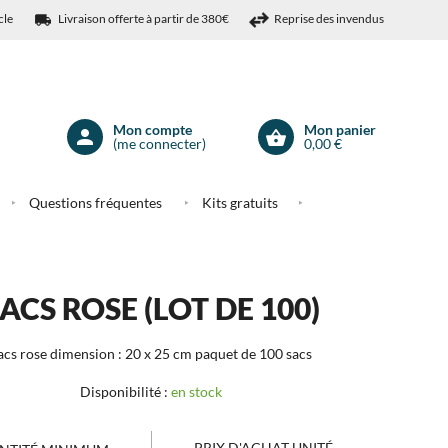
cle
Livraison offerte à partir de 380€
Reprise des invendus
Mon compte
Mon panier
(me connecter)
0,00 €
Mon
compte
Questions fréquentes
Kits gratuits
ACS ROSE (LOT DE 100)
acs rose
dimension : 20 x 25 cm
paquet de 100 sacs
Disponibilité :
en stock
PRIX D'ACHAT UNITÉ