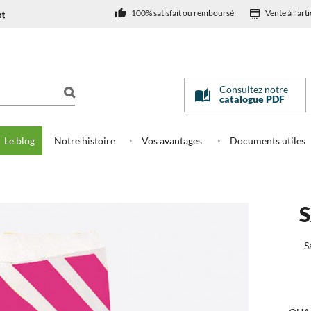
100% satisfait ou remboursé
Vente à l’arti
Consultez notre
catalogue PDF
Le blog
Notre histoire
Vos avantages
Documents utiles
e 100)
S
S