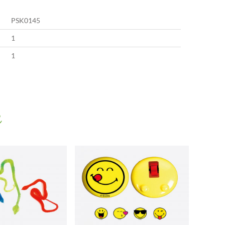
PSK0145
1
1
e