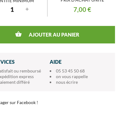
NTITÉ MINIMUM
7,00 €
AJOUTER AU PANIER
RVICES
AIDE
atisfait ou remboursé
05 53 45 50 68
xpédition express
on vous rappelle
aiement différé
nous écrire
ager sur Facebook !