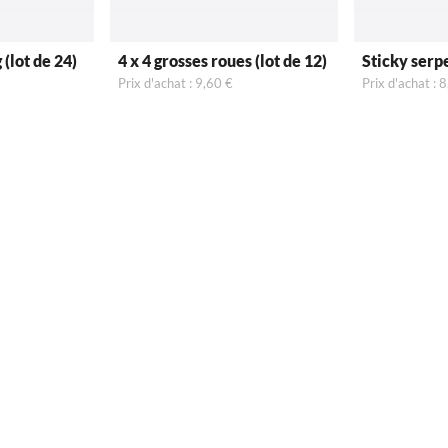
 (lot de 24)
4 x 4 grosses roues (lot de 12)
Sticky serpe
Prix d'achat : 9,60 €
Prix d'achat : 