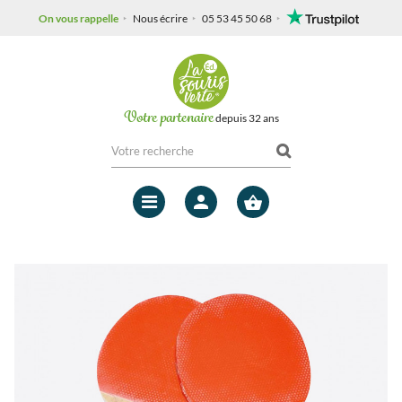
On vous rappelle
Nous écrire
05 53 45 50 68
Votre partenaire
depuis 32 ans
Mon
compte