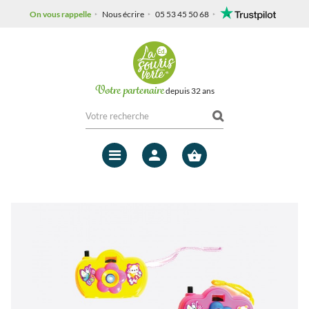
On vous rappelle
Nous écrire
05 53 45 50 68
Votre partenaire
depuis 32 ans
Mon
compte