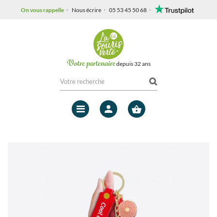
On vous rappelle
Nous écrire
05 53 45 50 68
Votre partenaire
depuis 32 ans
Mon
compte