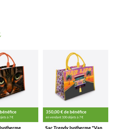
e
 bénéfice
350,00 € de bénéfice
jets à 7 €
en vendant 100 objets à 7 €
 Isotherme
Sac Trendy Isotherme "Van