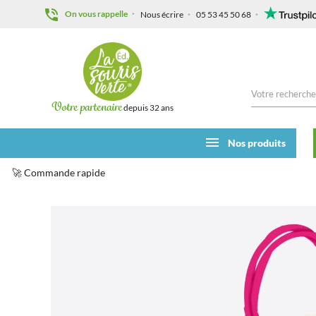
On vous rappelle
Nous écrire
05 53 45 50 68
Votre partenaire
depuis 32 ans
Nos produits
🚀 Commande rapide
Accueil
Nouveautés
Sac Trendy Isotherme
Sac Tren