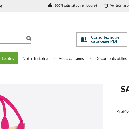
100% satisfait ou remboursé
Vente à l’arti
Consultez notre
catalogue PDF
Le blog
Notre histoire
Vos avantages
Documents utiles
dy Isotherme "Piou Piou"
S
Protége