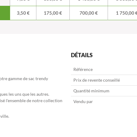
3,50 €
175,00 €
700,00 €
1 750,00 
DÉTAILS
Référence
 notre gamme de sac trendy
Prix de revente conseillé
Quantité minimum
es les uns que les autres.
isé l'ensemble de notre collection
Vendu par
ille.