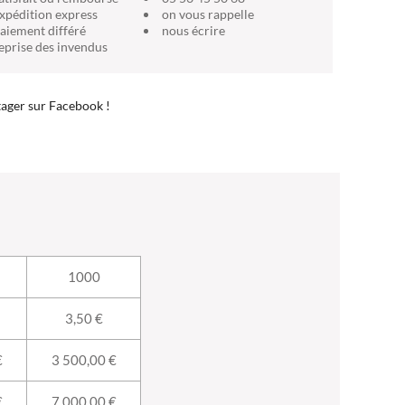
xpédition express
on vous rappelle
aiement différé
nous écrire
eprise des invendus
ager sur Facebook !
1000
3,50 €
€
3 500,00 €
€
7 000,00 €