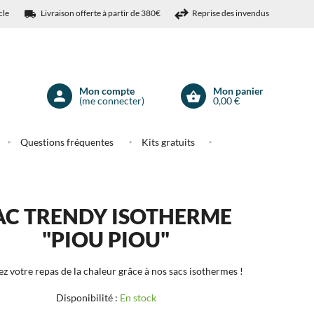
cle
Livraison offerte à partir de 380€
Reprise des invendus
Mon compte
Mon panier
(me connecter)
0,00 €
Mon
compte
Questions fréquentes
Kits gratuits
AC TRENDY ISOTHERME
"PIOU PIOU"
z votre repas de la chaleur grâce à nos sacs isothermes !
Disponibilité :
En stock