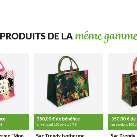
PRODUITS DE LA
même gamm
ice
350,00 € de bénéfice
350,00 € de
 €
en vendant 100 objets à 7 €
en vendant 100 ob
herme "Mon
Sac Trendy Isotherme
Sac Trendy