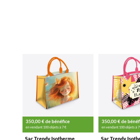
350,00 € de bénéfice
350,00 € de bénéf
en vendant 100 objets à 7 €
en vendant 100 objets à 7
Sac Trendy Isotherme
Sac Trendy Isot