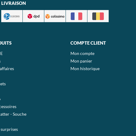
LIVRAISON
DUITS
COMPTE CLIENT
E
Mon compte
s
Mon panier
affaires
Mon historique
ets
o
essoires
ratter - Souche
 surprises