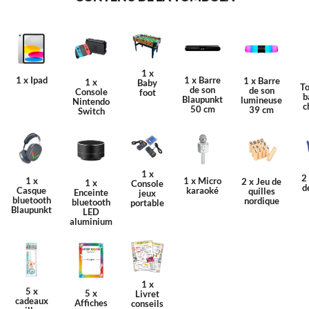
1 x
1 x Ipad
1 x Barre
1 x Barre
1 x
Baby
T
de son
de son
Console
foot
b
Blaupunkt
lumineuse
Nintendo
c
50 cm
39 cm
Switch
1 x
2
1 x
1 x Micro
2 x Jeu de
1 x
Console
d
Casque
karaoké
quilles
Enceinte
jeux
bluetooth
nordique
bluetooth
portable
Blaupunkt
LED
aluminium
1 x
5 x
5 x
Livret
cadeaux
Affiches
conseils