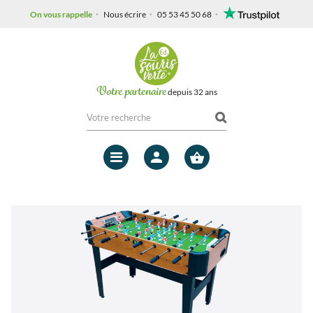
On vous rappelle
Nous écrire
05 53 45 50 68
Votre partenaire
depuis 32 ans
Mon
compte