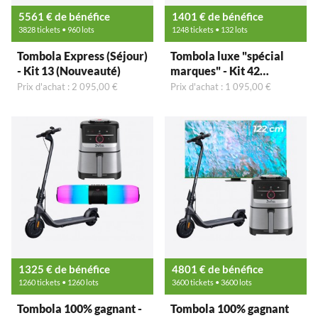
5561 € de bénéfice
1401 € de bénéfice
3828 tickets • 960 lots
1248 tickets • 132 lots
Tombola Express (Séjour)
Tombola luxe "spécial
- Kit 13 (Nouveauté)
marques" - Kit 42
(Nouveauté)
Prix d'achat : 2 095,00 €
Prix d'achat : 1 095,00 €
1325 € de bénéfice
4801 € de bénéfice
1260 tickets • 1260 lots
3600 tickets • 3600 lots
Tombola 100% gagnant -
Tombola 100% gagnant