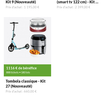
Kit 9 (Nouveauté)
(smart tv 122 cm) - Kit 29
(Nouveauté)
Prix d'achat : 1 195,00 €
Prix d'achat : 2 399,00 €
1116 € de bénéfice
888 tickets • 180 lots
Tombola classique - Kit
27 (Nouveauté)
Prix d'achat : 660,00 €