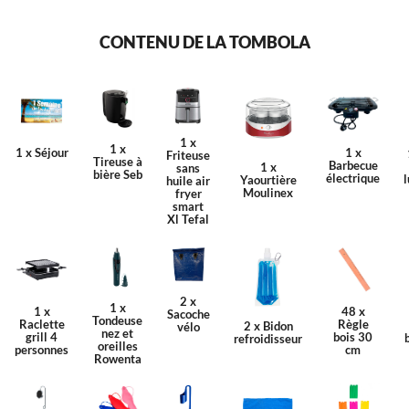
CONTENU DE LA TOMBOLA
1 x
1 x
1 x Séjour
1 x
Friteuse
Tireuse à
Barbecue
1 x
sans
bière Seb
électrique
Yaourtière
huile air
Moulinex
fryer
smart
Xl Tefal
2 x
1 x
1 x
48 x
Sacoche
Tondeuse
Raclette
Règle
2 x Bidon
vélo
nez et
grill 4
bois 30
refroidisseur
oreilles
personnes
cm
Rowenta