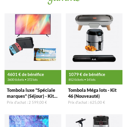
4601 € de bénéfice
1079 € de bénéfice
3600 tickets • 372 lots
852 tickets • 14 lots
Tombola luxe "Spéciale
Tombola Méga lots - Kit
marques" (Séjour) - Kit
46 (Nouveauté)
44 (Nouveauté)
Prix d'achat : 2 599,00 €
Prix d'achat : 625,00 €