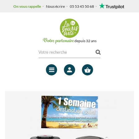
On vous rappelle
Nous écrire
05 53 45 50 68
Votre partenaire
depuis 32 ans
Mon
compte