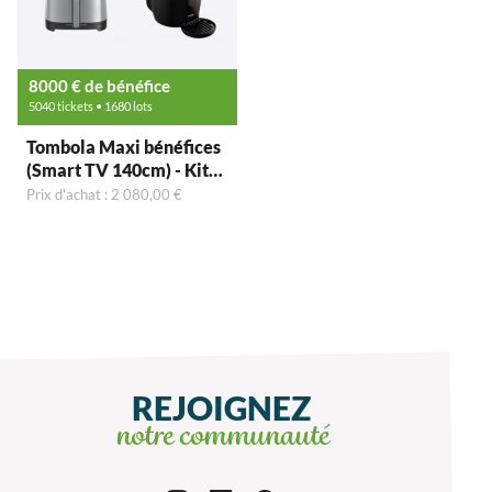
8000 € de bénéfice
5040 tickets • 1680 lots
Tombola Maxi bénéfices
(Smart TV 140cm) - Kit
33 (Nouveauté)
Prix d'achat : 2 080,00 €
REJOIGNEZ
notre communauté