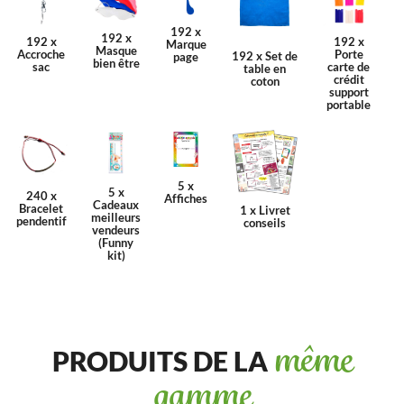
192 x
192 x
192 x
192 x
Marque
Masque
Accroche
Porte
192 x Set de
page
bien être
sac
carte de
table en
crédit
coton
support
portable
5 x
5 x
240 x
Affiches
Cadeaux
Bracelet
1 x Livret
meilleurs
pendentif
conseils
vendeurs
(Funny
kit)
PRODUITS DE LA
même
gamme