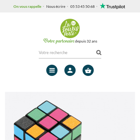
On vous rappelle
Nous écrire
05 53 45 50 68
Votre partenaire
depuis 32 ans
Mon
compte