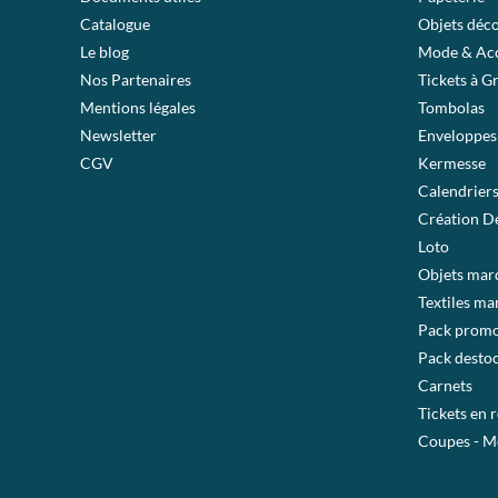
Catalogue
Objets déc
Le blog
Mode & Acc
Nos Partenaires
Tickets à G
Mentions légales
Tombolas
Newsletter
Enveloppes
CGV
Kermesse
Calendrier
Création De
Loto
Objets mar
Textiles ma
Pack prom
Pack desto
Carnets
Tickets en 
Coupes - M