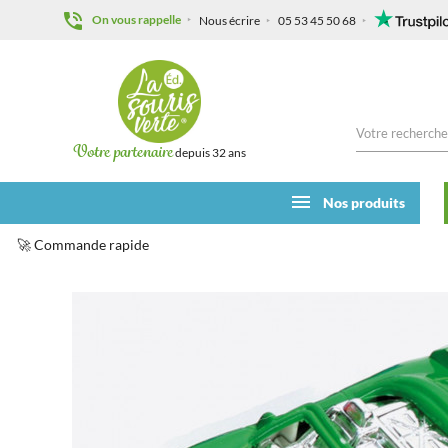
On vous rappelle
Nous écrire
05 53 45 50 68
Votre partenaire
depuis 32 ans
Nos produits
🚀 Commande rapide
Accueil
Kermesse
Articles au détail
Voiture décapota