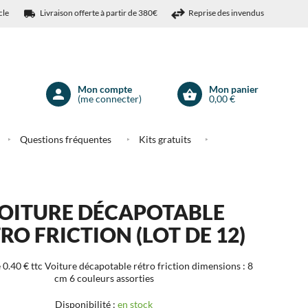
cle
Livraison offerte à partir de 380€
Reprise des invendus
Mon compte
Mon panier
(me connecter)
0,00 €
Mon
compte
Questions fréquentes
Kits gratuits
OITURE DÉCAPOTABLE
RO FRICTION (LOT DE 12)
 0.40 € ttc
Voiture décapotable rétro friction
dimensions : 8
cm
6 couleurs assorties
Disponibilité :
en stock