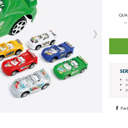
QUA
›
SE
s
e
p
Part