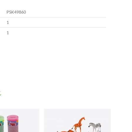
PSK49860
1
1
e