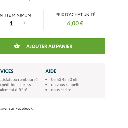
PRIX D'ACHAT UNITÉ
NTITÉ MINIMUM
6,00 €
AJOUTER AU PANIER
RVICES
AIDE
atisfait ou remboursé
05 53 45 50 68
xpédition express
on vous rappelle
aiement différé
nous écrire
ager sur Facebook !