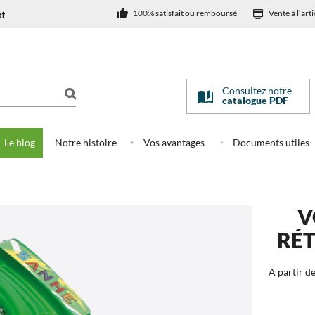
100% satisfait ou remboursé
Vente à l’arti
Consultez notre
catalogue PDF
Le blog
Notre histoire
Vos avantages
Documents utiles
ble rétro friction (lot de 12)
V
RÉT
A partir de