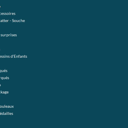
o
essoires
ratter - Souche
 surprises
s
ssins d'Enfants
qués
rqués
o
ckage
rouleaux
édailles