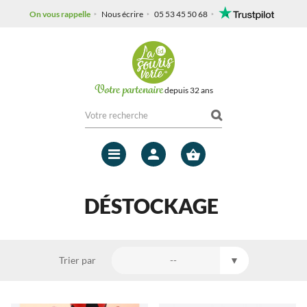
On vous rappelle
Nous écrire
05 53 45 50 68
Votre partenaire
depuis 32 ans
Mon
compte
DÉSTOCKAGE
Trier par
--