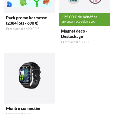
125,00 € de bénéfice
Pack promo kermesse
en vendant 100 objets à 2 €
(2384 lots - 690 €)
Prix d'achat : 690,00 €
Magnet deco -
Destockage
Prix d'achat : 0,75 €
Montre connectée