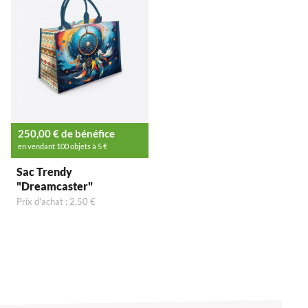
250,00 € de bénéfice
en vendant 100 objets à 5 €
Sac Trendy
"Dreamcaster"
Prix d'achat : 2,50 €