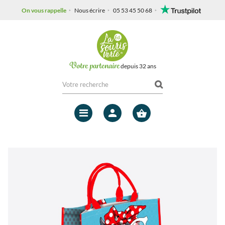
On vous rappelle
Nous écrire
05 53 45 50 68
Votre partenaire
depuis 32 ans
Mon
compte