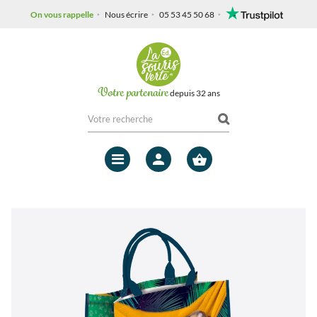
On vous rappelle
Nous écrire
05 53 45 50 68
Votre partenaire
depuis 32 ans
Mon
compte